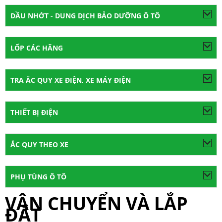
DẦU NHỚT - DUNG DỊCH BẢO DƯỠNG Ô TÔ
LỐP CÁC HÃNG
TRA ẮC QUY XE ĐIỆN, XE MÁY ĐIỆN
THIẾT BỊ ĐIỆN
ẮC QUY THEO XE
PHỤ TÙNG Ô TÔ
VẬN CHUYỂN VÀ LẮP
ĐẶT