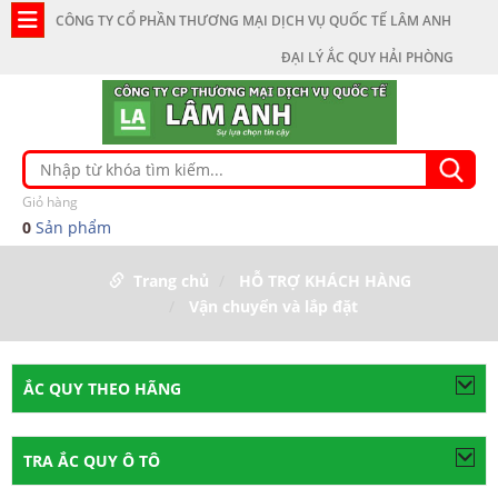
CÔNG TY CỔ PHẦN THƯƠNG MẠI DỊCH VỤ QUỐC TẾ LÂM ANH
ĐẠI LÝ ẮC QUY HẢI PHÒNG
Giỏ hàng
0
Sản phẩm
Trang chủ
HỖ TRỢ KHÁCH HÀNG
Vận chuyển và lắp đặt
ẮC QUY THEO HÃNG
TRA ẮC QUY Ô TÔ