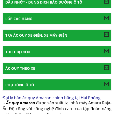
DẦU NHỚT - DUNG DỊCH BẢO DƯỠNG Ô TÔ
LỐP CÁC HÃNG
TRA ẮC QUY XE ĐIỆN, XE MÁY ĐIỆN
THIẾT BỊ ĐIỆN
ẮC QUY THEO XE
PHỤ TÙNG Ô TÔ
Đại lý bán ắc quy Amaron chính hãng tại Hải Phòng
-
Ắc quy amaron
được sản xuất tại nhà máy Amara Raja-
Ấn Độ công với công nghệ đỉnh cao của tập đoàn năng