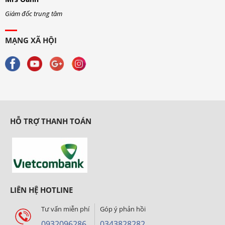
Giám đốc trung tâm
G
MẠNG XÃ HỘI
HỖ TRỢ THANH TOÁN
LIÊN HỆ HOTLINE
Tư vấn miễn phí
Góp ý phản hồi
0932096286
0343828282