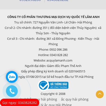
CÔNG TY CỔ PHẦN THƯƠNG MẠI DỊCH VỤ QUỐC TẾ LÂM ANH
Trụ sở chính: 727 Nguyễn Văn Linh- Lê Chân- Hải Phòng
Cơ sở 2- Chi nhánh: đường 351 ( đối diện bệnh viện Thủy Nguyên) xã
Thủy Sơn - Thủy Nguyên
Cơ sở 3 - Chi nhánh: đường 361 xã Đông Phương - Kiến Thụy - Hải
Phòng
Phone: 0932 096 286
Hotline: 0343 828 282
Website: acquylamanh.com
Người đại diện: Giám đốc Phạm Thế Anh
Giấy phép đăng ký kinh doanh số 0201643515
cấp ngày 07/08/2015 tại Sở kế hoạch đầu tư TP.Hải Phòng
Copyright © 2008
cứu hộ ắc quy hải phòng
ắc quy hải phòng
Gọi ngay: 0343828282
Đại lý ắc quy Hải Phòng