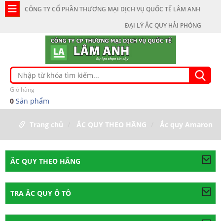
CÔNG TY CỔ PHẦN THƯƠNG MẠI DỊCH VỤ QUỐC TẾ LÂM ANH
ĐẠI LÝ ẮC QUY HẢI PHÒNG
Giỏ hàng
0
Sản phẩm
Trang chủ
ẮC QUY THEO HÃNG
Ắc quy Amaron
ẮC QUY THEO HÃNG
TRA ẮC QUY Ô TÔ