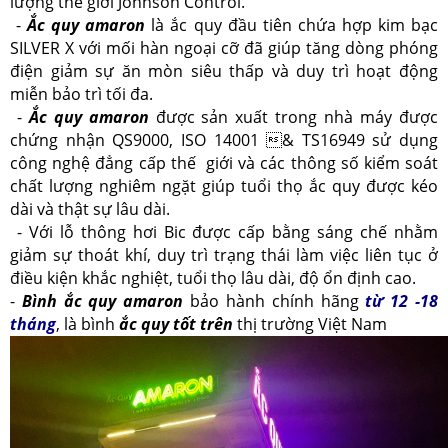
lượng thế giới Johnson Control.
-
Ắc quy amaron
là ắc quy đầu tiên chứa hợp kim bạc
SILVER X với mối hàn ngoại cỡ đã giúp tăng dòng phóng
điện giảm sự ăn mòn siêu thấp và duy trì hoạt động
miễn bảo trì tối đa.
-
Ắc quy amaron
được sản xuất trong nhà máy được
chứng nhận QS9000, ISO 14001 & TS16949 sử dụng
công nghệ đẳng cấp thế giới và các thông số kiểm soát
chất lượng nghiêm ngặt giúp tuổi thọ ắc quy được kéo
dài và thật sự lâu dài.
- Với lỗ thông hơi Bic được cấp bằng sáng chế nhằm
giảm sự thoát khí, duy trì trạng thái làm việc liên tục ở
điều kiện khắc nghiệt, tuổi thọ lâu dài, độ ổn định cao.
-
Bình ắc quy amaron
bảo hành chính hãng
từ 12 -18
tháng
, là bình
ắc quy tốt trên
thị trường Việt Nam