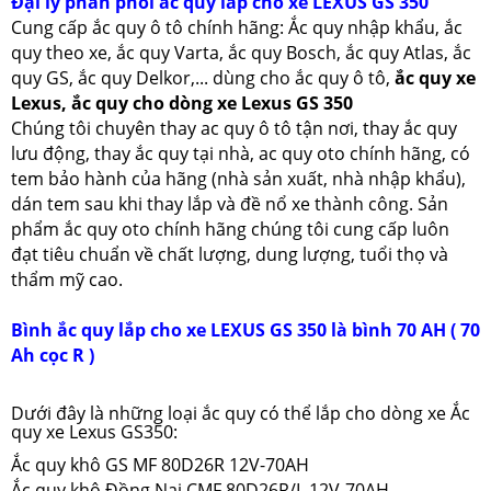
Đại lý phân phối ắc quy lắp cho xe LEXUS GS 350
Cung cấp ắc quy ô tô chính hãng: Ắc quy nhập khẩu, ắc
quy theo xe, ắc quy Varta, ắc quy Bosch, ắc quy Atlas, ắc
quy GS, ắc quy Delkor,... dùng cho ắc quy ô tô,
ắc quy xe
Lexus, ắc quy cho dòng xe Lexus GS 350
Chúng tôi chuyên thay ac quy ô tô tận nơi, thay ắc quy
lưu động, thay ắc quy tại nhà, ac quy oto chính hãng, có
tem bảo hành của hãng (nhà sản xuất, nhà nhập khẩu),
dán tem sau khi thay lắp và đề nổ xe thành công. Sản
phẩm ắc quy oto chính hãng chúng tôi cung cấp luôn
đạt tiêu chuẩn về chất lượng, dung lượng, tuổi thọ và
thẩm mỹ cao.
Bình ắc quy lắp cho xe LEXUS GS 350 là bình 70 AH ( 70
Ah cọc R )
Dưới đây là những loại ắc quy có thể lắp cho dòng xe Ắc
quy xe Lexus GS350:
Ắc quy khô GS MF 80D26R 12V-70AH
Ắc quy khô Đồng Nai CMF 80D26R/L 12V-70AH