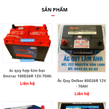
SẢN PHẨM
ắc quy hợp kim bạc
Emtrac 100D26R 12V-70Ah
Ắc Quy Delkor 80D26R 12V
Liên hệ
- 70AH
Liên hệ