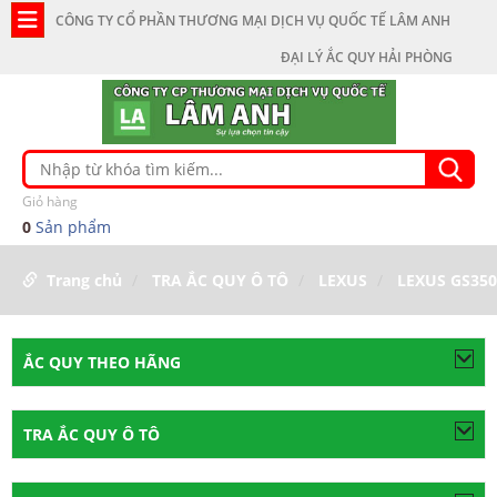
CÔNG TY CỔ PHẦN THƯƠNG MẠI DỊCH VỤ QUỐC TẾ LÂM ANH
ĐẠI LÝ ẮC QUY HẢI PHÒNG
Giỏ hàng
0
Sản phẩm
Trang chủ
TRA ẮC QUY Ô TÔ
LEXUS
LEXUS GS350
ẮC QUY THEO HÃNG
TRA ẮC QUY Ô TÔ