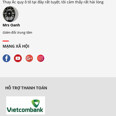
Thay Ắc quy ô tô tại đây rất tuyệt, tôi cảm thấy rất hài lòng
T
Mrs Oanh
M
Giám đốc trung tâm
G
MẠNG XÃ HỘI
HỖ TRỢ THANH TOÁN