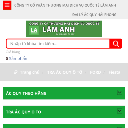
CÔNG TY CỔ PHẦN THƯƠNG MẠI DỊCH VỤ QUỐC TẾ LÂM ANH
ĐẠI LÝ ẮC QUY HẢI PHÒNG
Giỏ hàng
0
Sản phẩm
Trang chủ
TRA ẮC QUY Ô TÔ
FORD
Fiesta
ẮC QUY THEO HÃNG
TRA ẮC QUY Ô TÔ