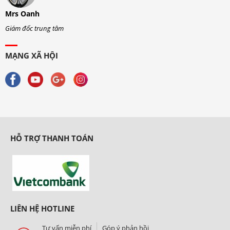
Mrs Oanh
M
Giám đốc trung tâm
G
MẠNG XÃ HỘI
HỖ TRỢ THANH TOÁN
LIÊN HỆ HOTLINE
Tư vấn miễn phí
Góp ý phản hồi