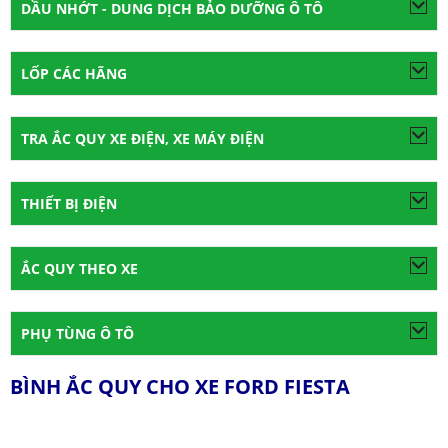
DẦU NHỚT - DUNG DỊCH BẢO DƯỠNG Ô TÔ
LỐP CÁC HÃNG
TRA ẮC QUY XE ĐIỆN, XE MÁY ĐIỆN
THIẾT BỊ ĐIỆN
ẮC QUY THEO XE
PHỤ TÙNG Ô TÔ
BÌNH ẮC QUY CHO XE FORD FIESTA