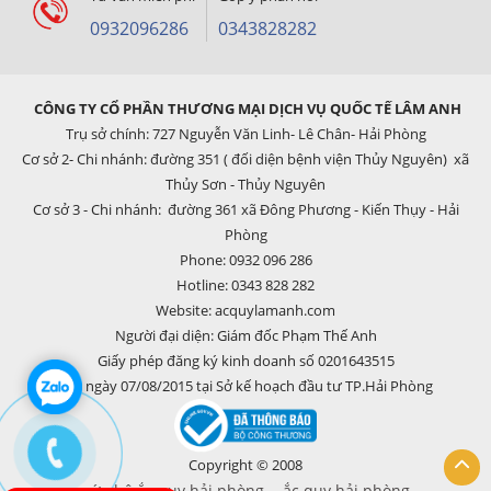
0932096286
0343828282
CÔNG TY CỔ PHẦN THƯƠNG MẠI DỊCH VỤ QUỐC TẾ LÂM ANH
Trụ sở chính: 727 Nguyễn Văn Linh- Lê Chân- Hải Phòng
Cơ sở 2- Chi nhánh: đường 351 ( đối diện bệnh viện Thủy Nguyên) xã
Thủy Sơn - Thủy Nguyên
Cơ sở 3 - Chi nhánh: đường 361 xã Đông Phương - Kiến Thụy - Hải
Phòng
Phone: 0932 096 286
Hotline: 0343 828 282
Website: acquylamanh.com
Người đại diện: Giám đốc Phạm Thế Anh
Giấy phép đăng ký kinh doanh số 0201643515
cấp ngày 07/08/2015 tại Sở kế hoạch đầu tư TP.Hải Phòng
Copyright © 2008
cứu hộ ắc quy hải phòng
ắc quy hải phòng