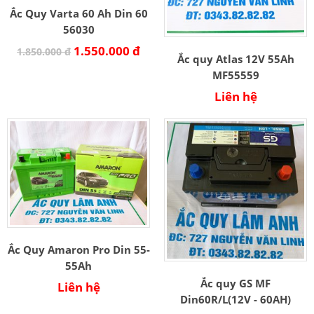
Ắc Quy Varta 60 Ah Din 60
56030
1.550.000 đ
1.850.000 đ
Ắc quy Atlas 12V 55Ah
MF55559
Liên hệ
Ắc Quy Amaron Pro Din 55-
55Ah
Ắc quy GS MF
Liên hệ
Din60R/L(12V - 60AH)