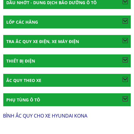
DẦU NHỚT - DUNG DỊCH BẢO DƯỠNG Ô TÔ
LỐP CÁC HÃNG
TRA ẮC QUY XE ĐIỆN, XE MÁY ĐIỆN
THIẾT BỊ ĐIỆN
ẮC QUY THEO XE
PHỤ TÙNG Ô TÔ
BÌNH ẮC QUY CHO XE HYUNDAI KONA