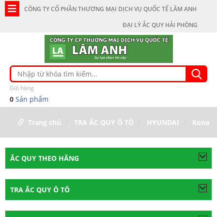
CÔNG TY CỔ PHẦN THƯƠNG MẠI DỊCH VỤ QUỐC TẾ LÂM ANH
ĐẠI LÝ ẮC QUY HẢI PHÒNG
Giỏ hàng
0
Sản phẩm
Trang chủ
TRA ẮC QUY Ô TÔ
HYUNDAI
Kona
ẮC QUY THEO HÃNG
TRA ẮC QUY Ô TÔ