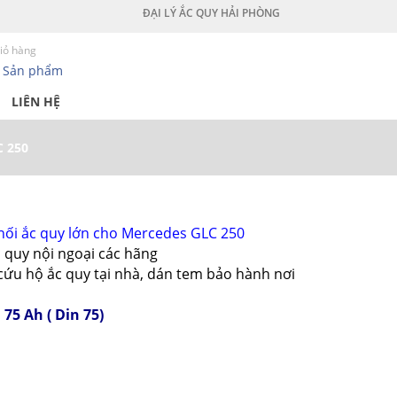
ĐẠI LÝ ẮC QUY HẢI PHÒNG
iỏ hàng
0
Sản phẩm
LIÊN HỆ
C 250
phối ắc quy lớn cho Mercedes GLC 250
c quy nội ngoại các hãng
, cứu hộ ắc quy tại nhà, dán tem bảo hành nơi
 75 Ah ( Din 75)