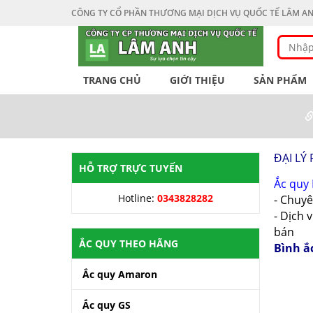
CÔNG TY CỔ PHẦN THƯƠNG MẠI DỊCH VỤ QUỐC TẾ LÂM A
TRANG CHỦ
GIỚI THIỆU
SẢN PHẨM
ĐẠI LÝ
HỖ TRỢ TRỰC TUYẾN
Ắc quy 
Hotline:
0343828282
- Chuyê
- Dịch 
bán
ẮC QUY THEO HÃNG
Bình ắc
Ắc quy Amaron
Ắc quy GS