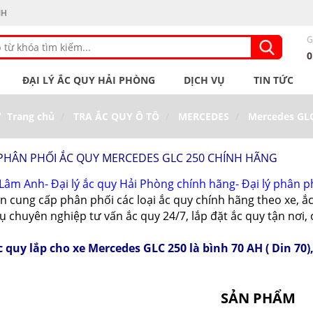
NH
G
ĐẠI LÝ ẮC QUY HẢI PHÒNG
DỊCH VỤ
TIN TỨC
Trang chủ
TRA ẮC QUY Ô TÔ
MERCEDES
Mercedes GL
 PHÂN PHỐI ẮC QUY MERCEDES GLC 250 CHÍNH HÃNG
Lâm Anh- Đại lý ắc quy Hải Phòng chính hãng- Đại lý phân 
n cung cấp phân phối các loại ắc quy chính hãng theo xe, ắ
vụ chuyên nghiệp tư vấn ắc quy 24/7, lắp đặt ắc quy tận nơi
 quy lắp cho xe Mercedes GLC 250 là bình 70 AH ( Din 70),
SẢN PHẨM