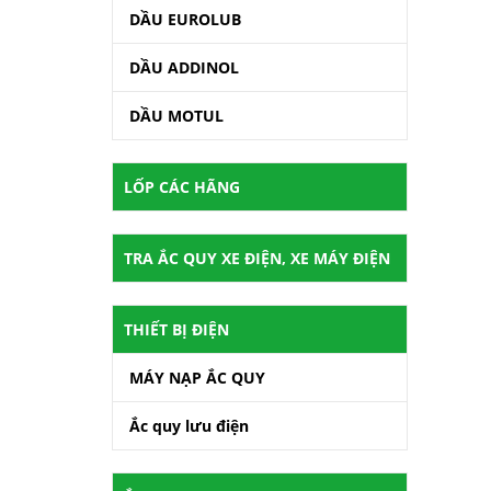
DẦU EUROLUB
DẦU ADDINOL
DẦU MOTUL
LỐP CÁC HÃNG
TRA ẮC QUY XE ĐIỆN, XE MÁY ĐIỆN
THIẾT BỊ ĐIỆN
MÁY NẠP ẮC QUY
Ắc quy lưu điện