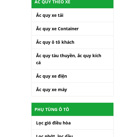
ẮC QUY THEO XE
Ắc quy xe tải
Ắc quy xe Container
Ắc quy ô tô khách
Ắc quy tàu thuyền, ắc quy kích
cá
Ắc quy xe điện
Ắc quy xe máy
PHỤ TÙNG Ô TÔ
Lọc gió điều hòa
Lọc nhớt, lọc dầu