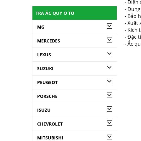
- Điện 
- Dung
TRA ẮC QUY Ô TÔ
- Bảo 
- Xuất 
MG
- Kích 
- Đặc t
MERCEDES
- Ắc qu
LEXUS
SUZUKI
PEUGEOT
PORSCHE
ISUZU
CHEVROLET
MITSUBISHI