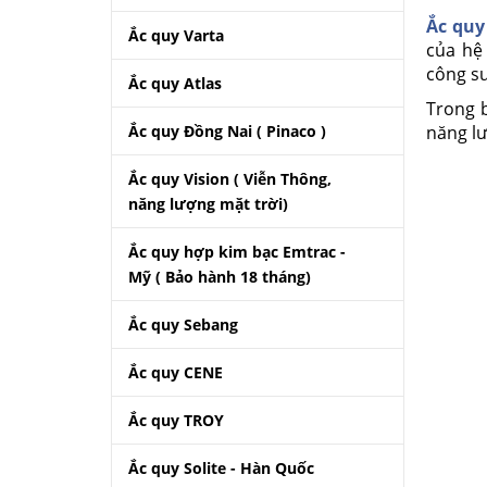
Ắc quy
Ắc quy Varta
của hệ 
công su
Ắc quy Atlas
Trong b
Ắc quy Đồng Nai ( Pinaco )
năng lư
Ắc quy Vision ( Viễn Thông,
năng lượng mặt trời)
Ắc quy hợp kim bạc Emtrac -
Mỹ ( Bảo hành 18 tháng)
Ắc quy Sebang
Ắc quy CENE
Ắc quy TROY
Ắc quy Solite - Hàn Quốc