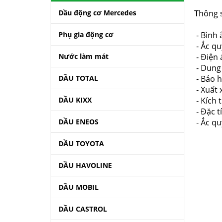
Dầu động cơ Mercedes
Thông 
Phụ gia động cơ
- Bình 
- Ắc q
Nước làm mát
- Điện 
- Dung
DẦU TOTAL
- Bảo 
- Xuất 
DẦU KIXX
- Kích 
- Đặc t
DẦU ENEOS
- Ắc qu
DẦU TOYOTA
DẦU HAVOLINE
DẦU MOBIL
DẦU CASTROL