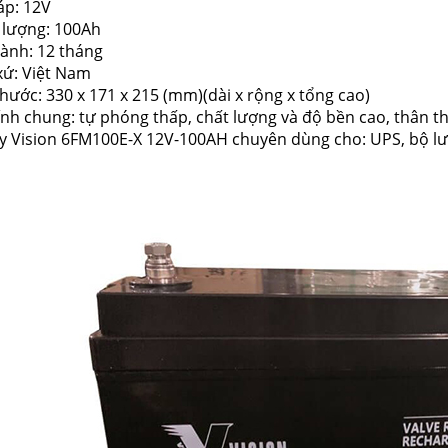
áp: 12V
 lượng: 100Ah
hành: 12 tháng
xứ: Việt Nam
thước: 330 x 171 x 215 (mm)(dài x rộng x tổng cao)
ính chung: tự phóng thấp, chất lượng và độ bền cao, thân t
y Vision 6FM100E-X 12V-100AH chuyên dùng cho: UPS, bộ lưu đ