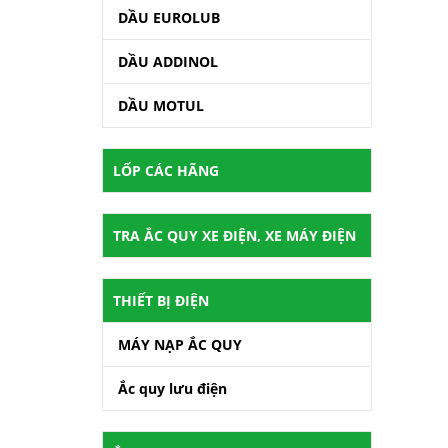
DẦU EUROLUB
DẦU ADDINOL
DẦU MOTUL
LỐP CÁC HÃNG
TRA ẮC QUY XE ĐIỆN, XE MÁY ĐIỆN
THIẾT BỊ ĐIỆN
MÁY NẠP ẮC QUY
Ắc quy lưu điện