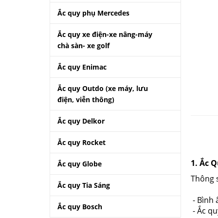
Ắc quy phụ Mercedes
Ắc quy xe điện-xe nâng-máy
chà sàn- xe golf
Ắc quy Enimac
Ắc quy Outdo (xe máy, lưu
điện, viễn thông)
Ắc quy Delkor
Ắc quy Rocket
1. Ắc 
Ắc quy Globe
Thông 
Ắc quy Tia Sáng
- Bình 
Ắc quy Bosch
- Ắc q