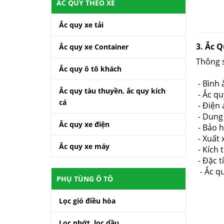
ẮC QUY THEO XE
Ắc quy xe tải
3. Ắc 
Ắc quy xe Container
Thông 
Ắc quy ô tô khách
- Bình 
Ắc quy tàu thuyền, ắc quy kích
- Ắc q
cá
- Điện 
- Dung
Ắc quy xe điện
- Bảo 
- Xuất 
Ắc quy xe máy
- Kích 
- Đặc t
- Ắc qu
PHỤ TÙNG Ô TÔ
Lọc gió điều hòa
Lọc nhớt, lọc dầu