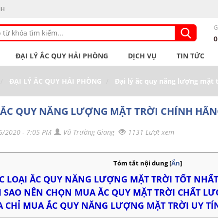
NH
G
ĐẠI LÝ ẮC QUY HẢI PHÒNG
DỊCH VỤ
TIN TỨC
ĐẠI LÝ ẮC QUY HẢI PHÒNG
Đại lý ắc quy năng lượng mặt t
 ẮC QUY NĂNG LƯỢNG MẶT TRỜI CHÍNH HÃNG
6/2020 - 7:05 PM
Vũ Trường Giang
1131 Lượt xem
Tóm tắt nội dung
[
Ẩn
]
C LOẠI ẮC QUY NĂNG LƯỢNG MẶT TRỜI TỐT NHẤT
I SAO NÊN CHỌN MUA ẮC QUY MẶT TRỜI CHẤT L
A CHỈ MUA ẮC QUY NĂNG LƯỢNG MẶT TRỜI UY TÍ