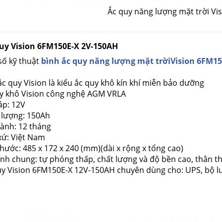
Ắc quy năng lượng mặt trời Vi
Quy Vision 6FM150E-X 2V-150AH
số kỹ thuật
bình ắc quy
năng lượng mặt trời
Vision 6FM15
ắc quy Vision là kiểu ắc quy khô kín khí miễn bảo dưỡng
uy khô Vision công nghệ AGM VRLA
áp: 12V
 lượng: 150Ah
hành: 12 tháng
xứ: Việt Nam
thước: 485 x 172 x 240 (mm)(dài x rộng x tổng cao)
ính chung: tự phóng thấp, chất lượng và độ bền cao, thân t
y Vision 6FM150E-X 12V-150AH chuyên dùng cho: UPS, bộ lưu đ