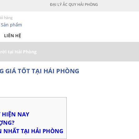
ĐẠI LÝ ẮC QUY HẢI PHÒNG
iỏ hàng
0
Sản phẩm
LIÊN HỆ
rời tại Hải Phòng
 GIÁ TỐT TẠI HẢI PHÒNG
 HIỆN NAY
ƯỢNG?
N NHẤT TẠI HẢI PHÒNG