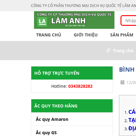
CÔNG TY CỔ PHẦN THƯƠNG MẠI DỊCH VỤ QUỐC TẾ LÂM A
TRANG CHỦ
GIỚI THIỆU
SẢN PHẨM
Trang chủ
BÌNH
HỖ TRỢ TRỰC TUYẾN
12/0
Hotline:
0343828282
ẮC QUY THEO HÃNG
CÁ
Ắc quy Amaron
TẠ
ĐỊ
Ắc quy GS