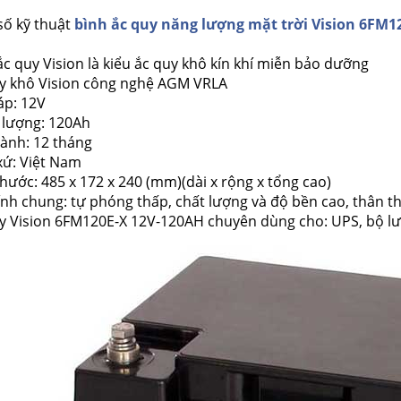
số kỹ thuật
bình ắc quy năng lượng mặt trời Vision 6FM1
ắc quy Vision là kiểu ắc quy khô kín khí miễn bảo dưỡng
uy khô Vision công nghệ AGM VRLA
áp: 12V
 lượng: 120Ah
hành: 12 tháng
xứ: Việt Nam
thước: 485 x 172 x 240 (mm)(dài x rộng x tổng cao)
ính chung: tự phóng thấp, chất lượng và độ bền cao, thân t
y Vision 6FM120E-X 12V-120AH chuyên dùng cho: UPS, bộ lưu đ