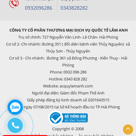
0932096286
0343828282
CÔNG TY CỔ PHẦN THƯƠNG MẠI DỊCH VỤ QUỐC TẾ LÂM ANH
Trụ sở chính: 727 Nguyễn Văn Linh- Lê Chân- Hải Phòng
Cơ sở 2- Chi nhánh: đường 351 ( đối diện bệnh viện Thủy Nguyên) xã
Thủy Sơn - Thủy Nguyên
Cơ sở 3 - Chi nhánh: đường 361 xã Đông Phương - Kiến Thụy - Hải
Phòng
Phone: 0932 096 286
Hotline: 0343 828 282
Website: acquylamanh.com
Người đại diện: Giám đốc Phạm Thế Anh
Giấy phép đăng ký kinh doanh số 0201643515
cấp ngày 07/08/2015 tại Sở kế hoạch đầu tư TP.Hải Phòng
Copyright © 2008
cứu hộ ắc quy hải phòng
ắc quy hải phòng