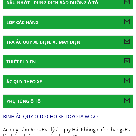
DẦU NHỚT - DUNG DỊCH BẢO DƯỠNG Ô TÔ
LỐP CÁC HÃNG
TRA ẮC QUY XE ĐIỆN, XE MÁY ĐIỆN
THIẾT BỊ ĐIỆN
ẮC QUY THEO XE
PHỤ TÙNG Ô TÔ
BÌNH ẮC QUY Ô TÔ CHO XE TOYOTA WIGO
Ắc quy Lâm Anh- Đại lý ắc quy Hải Phòng chính hãng- Đại