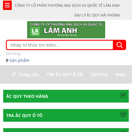
CÔNG TY CỔ PHẦN THƯƠNG MẠI DỊCH VỤ QUỐC TẾ LÂM ANH
ĐẠI LÝ ẮC QUY HẢI PHÒNG
Giỏ hàng
0
Sản phẩm
Trang chủ
TRA ẮC QUY Ô TÔ
TOYOTA
Wigo
ẮC QUY THEO HÃNG
TRA ẮC QUY Ô TÔ