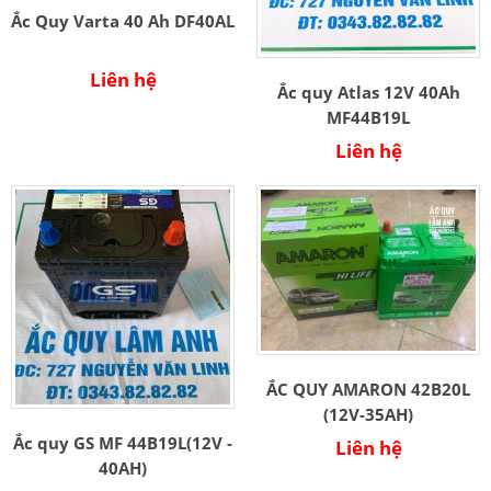
Ắc Quy Varta 40 Ah DF40AL
Liên hệ
Ắc quy Atlas 12V 40Ah
MF44B19L
Liên hệ
ẮC QUY AMARON 42B20L
(12V-35AH)
Ắc quy GS MF 44B19L(12V -
Liên hệ
40AH)