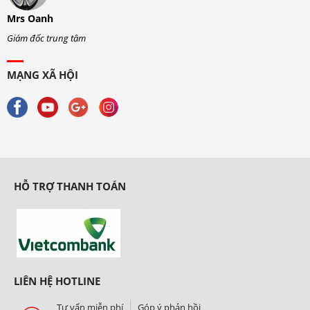
Mrs Oanh
M
Giám đốc trung tâm
G
MẠNG XÃ HỘI
HỖ TRỢ THANH TOÁN
LIÊN HỆ HOTLINE
Tư vấn miễn phí
Góp ý phản hồi