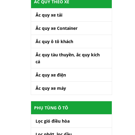
ẮC QUY THEO XE
Ắc quy xe tải
Ắc quy xe Container
Ắc quy ô tô khách
Ắc quy tàu thuyền, ắc quy kích
cá
Ắc quy xe điện
Ắc quy xe máy
PHỤ TÙNG Ô TÔ
Lọc gió điều hòa
Lọc nhớt, lọc dầu