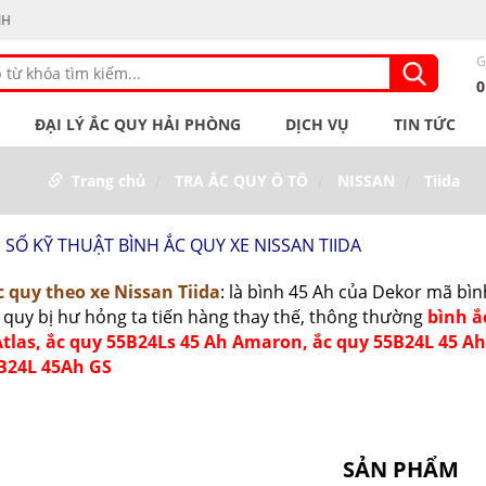
NH
G
ĐẠI LÝ ẮC QUY HẢI PHÒNG
DỊCH VỤ
TIN TỨC
Trang chủ
TRA ẮC QUY Ô TÔ
NISSAN
Tiida
SỐ KỸ THUẬT BÌNH ẮC QUY XE NISSAN TIIDA
c quy theo xe Nissan Tiida
: là bình 45 Ah của Dekor mã bì
 quy bị hư hỏng ta tiến hàng thay thế,
thông thường
bình ắ
Atlas, ắc quy 55B24Ls 45 Ah Amaron, ắc quy 55B24L 45 Ah
B24L 45Ah GS
SẢN PHẨM