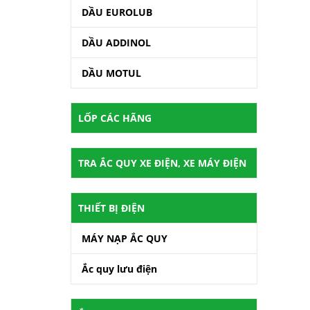
DẦU EUROLUB
DẦU ADDINOL
DẦU MOTUL
LỐP CÁC HÃNG
TRA ẮC QUY XE ĐIỆN, XE MÁY ĐIỆN
THIẾT BỊ ĐIỆN
MÁY NẠP ẮC QUY
Ắc quy lưu điện