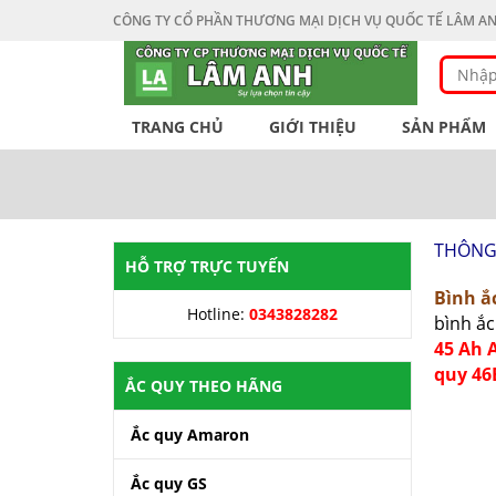
CÔNG TY CỔ PHẦN THƯƠNG MẠI DỊCH VỤ QUỐC TẾ LÂM A
TRANG CHỦ
GIỚI THIỆU
SẢN PHẨM
THÔNG 
HỖ TRỢ TRỰC TUYẾN
Bình ắ
Hotline:
0343828282
bình ắc
45 Ah 
quy 46
ẮC QUY THEO HÃNG
Ắc quy Amaron
Ắc quy GS