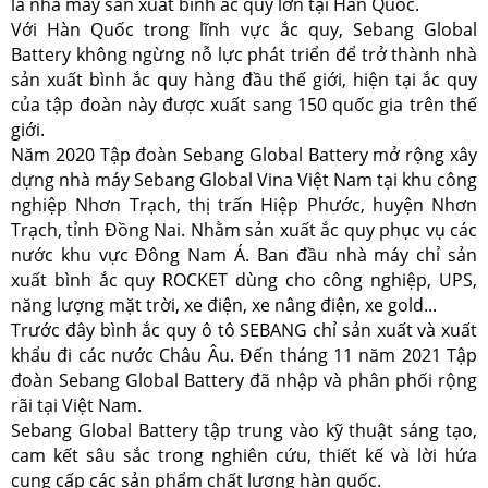
là nhà máy sản xuất bình ắc quy lớn tại Hàn Quốc.
Với Hàn Quốc trong lĩnh vực ắc quy, Sebang Global
Battery không ngừng nỗ lực phát triển để trở thành nhà
sản xuất bình ắc quy hàng đầu thế giới, hiện tại ắc quy
của tập đoàn này được xuất sang 150 quốc gia trên thế
giới.
Năm 2020 Tập đoàn Sebang Global Battery mở rộng xây
dựng nhà máy Sebang Global Vina Việt Nam tại khu công
nghiệp Nhơn Trạch, thị trấn Hiệp Phước, huyện Nhơn
Trạch, tỉnh Đồng Nai. Nhằm sản xuất ắc quy phục vụ các
nước khu vực Đông Nam Á. Ban đầu nhà máy chỉ sản
xuất bình ắc quy ROCKET dùng cho công nghiệp, UPS,
năng lượng mặt trời, xe điện, xe nâng điện, xe gold...
Trước đây bình ắc quy ô tô SEBANG chỉ sản xuất và xuất
khẩu đi các nước Châu Âu. Đến tháng 11 năm 2021 Tập
đoàn Sebang Global Battery đã nhập và phân phối rộng
rãi tại Việt Nam.
Sebang Global Battery tập trung vào kỹ thuật sáng tạo,
cam kết sâu sắc trong nghiên cứu, thiết kế và lời hứa
cung cấp các sản phẩm chất lượng hàn quốc.