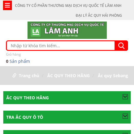
CÔNG TY CỔ PHẦN THƯƠNG MẠI DỊCH VỤ QUỐC TẾ LÂM ANH
ĐẠI LÝ ẮC QUY HẢI PHÒNG
Giỏ hàng
0
Sản phẩm
Trang chủ
ẮC QUY THEO HÃNG
Ắc quy Sebang
ẮC QUY THEO HÃNG
TRA ẮC QUY Ô TÔ