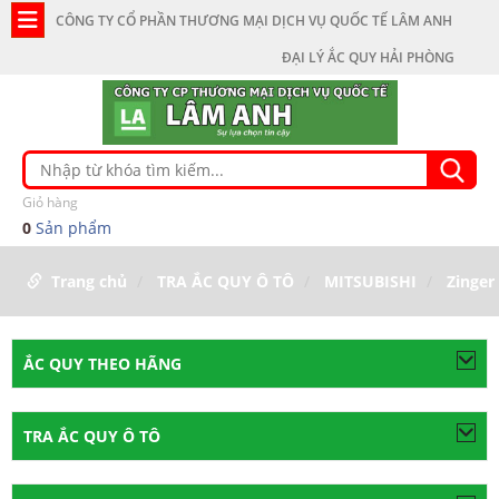
CÔNG TY CỔ PHẦN THƯƠNG MẠI DỊCH VỤ QUỐC TẾ LÂM ANH
ĐẠI LÝ ẮC QUY HẢI PHÒNG
Giỏ hàng
0
Sản phẩm
Trang chủ
TRA ẮC QUY Ô TÔ
MITSUBISHI
Zinger
ẮC QUY THEO HÃNG
TRA ẮC QUY Ô TÔ