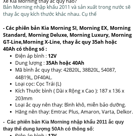
Xe Kia Morning thay ắc quy nào?
Bản Morning nhập khẩu 2011 và sản xuất trong nước sẽ
thay ắc quy kích thước khác nhau. Cụ thể
- Các phiên bản Kia Morning
SI, Morning EX, Morning
Standard, Morning Deluxe, Morning Luxury, Morning
GT-Line,Morning X-Line, thay ắc quy 35ah hoặc
40Ah có thông số :
Điện áp bình :
12V
Dung lượng :
3
5Ah hoặc 40Ah
Mã bình ắc quy thay: 42B20L, 38B20L, 54087,
44B19L, DF40AL.
Loại cọc: Cọc Trái (L)
Kích Thước bình ( Dài x Rộng x Cao ): 187 x 136 x
203mm
Loại ắc quy nên thay: Bình khô, miễn bảo dưỡng.
Hãng nên thay: Emtrac Plus, Amaron, Varta, Delkor.
- Các phiên bản Kia Morning nhập khẩu 2011 ắc quy
thay thế dung lượng 50Ah có thông số:
Điện áp bình :
12V