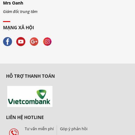
Mrs Oanh
M
Giám đốc trung tâm
G
MẠNG XÃ HỘI
HỖ TRỢ THANH TOÁN
LIÊN HỆ HOTLINE
Tư vấn miễn phí
Góp ý phản hồi