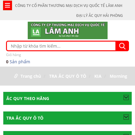
CÔNG TY CỔ PHẦN THƯƠNG MẠI DỊCH VỤ QUỐC TẾ LÂM ANH
ĐẠI LÝ ẮC QUY HẢI PHÒNG
Giỏ hàng
0
Sản phẩm
Trang chủ
TRA ẮC QUY Ô TÔ
KIA
Morning
ẮC QUY THEO HÃNG
TRA ẮC QUY Ô TÔ