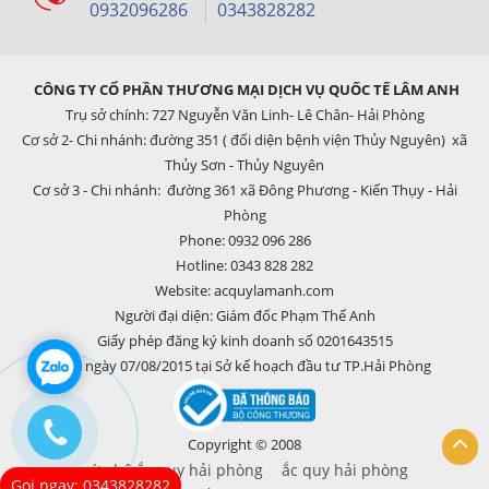
0932096286
0343828282
CÔNG TY CỔ PHẦN THƯƠNG MẠI DỊCH VỤ QUỐC TẾ LÂM ANH
Trụ sở chính: 727 Nguyễn Văn Linh- Lê Chân- Hải Phòng
Cơ sở 2- Chi nhánh: đường 351 ( đối diện bệnh viện Thủy Nguyên) xã
Thủy Sơn - Thủy Nguyên
Cơ sở 3 - Chi nhánh: đường 361 xã Đông Phương - Kiến Thụy - Hải
Phòng
Phone: 0932 096 286
Hotline: 0343 828 282
Website: acquylamanh.com
Người đại diện: Giám đốc Phạm Thế Anh
Giấy phép đăng ký kinh doanh số 0201643515
cấp ngày 07/08/2015 tại Sở kế hoạch đầu tư TP.Hải Phòng
Copyright © 2008
cứu hộ ắc quy hải phòng
ắc quy hải phòng
Gọi ngay: 0343828282