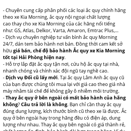
- Chuyên cung cấp phân phối các loại ắc quy chính hãng
theo xe Kia Morning, ắc quy nội ngoại chất lượng
cao thay cho xe Kia Morning của các hãng nổi tiếng
như: GS, Atlas, Delkor, Varta, Amaron, Emtrac Plus,...
- Dịch vụ chuyên nghiệp tư vấn bình ắc quy Morning
24/7, dán tem bảo hành nơi bán. Đồng thời cam kết sở
hữu
giá bán, chế độ bảo hành Ắc quy xe Kia Morning
tốt tại Hải Phòng hiện nay
.
- Hỗ trợ lắp đặt ắc quy tận nơi, cứu hộ ắc quy tại nhà,
nhanh chóng và chính xác đội ngũ tay nghề cao.
-
Dịch vụ
Đổi cũ lấy mới
. Tại ắc quy Lâm Anh ắc quy cũ
của bạn được chúng tôi mua lại với giá cao theo giá nhà
máy nhằm tái chế để không gây ô nhiễm môi trường.
-
Thay ắc quy ở bên ngoài có mất bảo hành của hãng
không
?
Câu trả lời là không
. Bạn chỉ cần thay ắc quy
đúng dung lượng, kích thước bình cũ theo xe là được. Ắc
quy ở bên ngoài hay trong hãng đều có điện áp, dung
lượng như nhau. Thay ắc quy bên ngoài có giá thành rẻ,