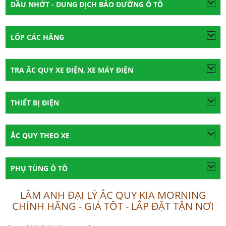
DẦU NHỚT - DUNG DỊCH BẢO DƯỠNG Ô TÔ
LỐP CÁC HÃNG
TRA ẮC QUY XE ĐIỆN, XE MÁY ĐIỆN
THIẾT BỊ ĐIỆN
ẮC QUY THEO XE
PHỤ TÙNG Ô TÔ
LÂM ANH ĐẠI LÝ ẮC QUY KIA MORNING
CHÍNH HÃNG - GIÁ TÔT - LẮP ĐẶT TẬN NƠI