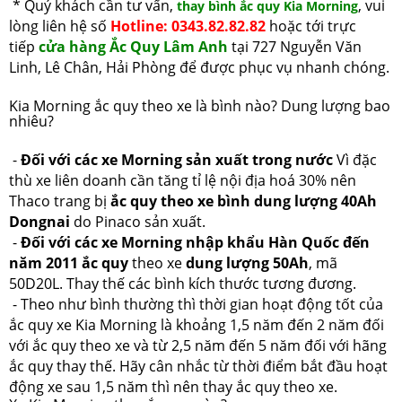
* Quý khách cần tư vấn,
, vui
thay bình ắc quy Kia Morning
lòng liên hệ số
Hotline: 0343.82.82.82
hoặc tới trực
tiếp
cửa hàng Ắc Quy Lâm Anh
tại 727 Nguyễn Văn
Linh, Lê Chân, Hải Phòng để được phục vụ nhanh chóng.
Kia Morning ắc quy theo xe là bình nào? Dung lượng bao
nhiêu?
-
Đối với các xe Morning sản xuất trong nước
Vì đặc
thù xe liên doanh cần tăng tỉ lệ nội địa hoá 30% nên
Thaco trang bị
ắc quy theo xe bình dung lượng 40Ah
Dongnai
do Pinaco sản xuất.
-
Đối với các xe Morning nhập khẩu Hàn Quốc đến
năm 2011
ắc quy
theo xe
dung lượng 50Ah
, mã
50D20L. Thay thế các bình kích thước tương đương.
- Theo như bình thường thì thời gian hoạt động tốt của
ắc quy xe Kia Morning là khoảng 1,5 năm đến 2 năm đối
với ắc quy theo xe và từ 2,5 năm đến 5 năm đối với hãng
ắc quy thay thế. Hãy cân nhắc từ thời điểm bắt đầu hoạt
động xe sau 1,5 năm thì nên thay ắc quy theo xe.