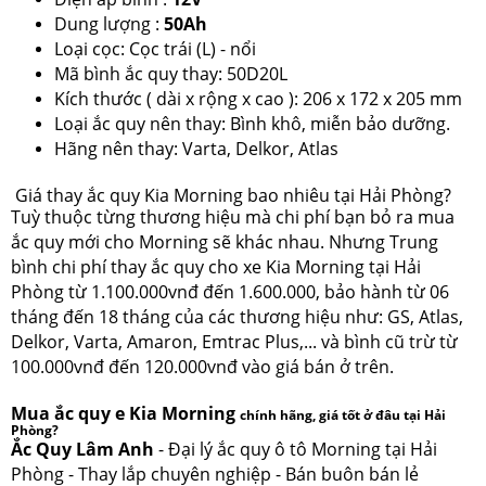
Dung lượng :
50
Ah
Loại cọc: Cọc trái (L) - nổi
Mã bình ắc quy thay: 50D20L
Kích thước ( dài x rộng x cao ): 206 x 172 x 205 mm
Loại ắc quy nên thay: Bình khô, miễn bảo dưỡng.
Hãng nên thay: Varta, Delkor, Atlas
Giá thay ắc quy Kia Morning bao nhiêu tại Hải Phòng?
Tuỳ thuộc từng thương hiệu mà chi phí bạn bỏ ra mua
ắc quy mới cho Morning sẽ khác nhau. Nhưng Trung
bình chi phí thay ắc quy cho xe Kia Morning tại Hải
Phòng từ 1.100.000vnđ đến 1.600.000, bảo hành từ 06
tháng đến 18 tháng của các thương hiệu như: GS, Atlas,
Delkor, Varta, Amaron, Emtrac Plus,... và bình cũ trừ từ
100.000vnđ đến 120.000vnđ vào giá bán ở trên.
Mua ắc quy e Kia Morning
chính hãng, giá tốt ở đâu tại Hải
Phòng?
Ắc Quy Lâm Anh
- Đại lý ắc quy ô tô Morning tại Hải
Phòng - Thay lắp chuyên nghiệp - Bán buôn bán lẻ