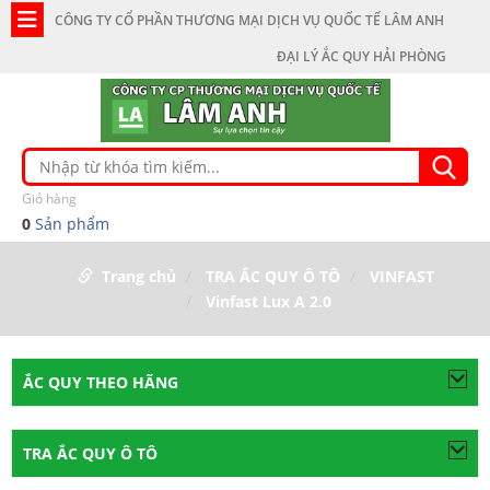
CÔNG TY CỔ PHẦN THƯƠNG MẠI DỊCH VỤ QUỐC TẾ LÂM ANH
ĐẠI LÝ ẮC QUY HẢI PHÒNG
Giỏ hàng
0
Sản phẩm
Trang chủ
TRA ẮC QUY Ô TÔ
VINFAST
Vinfast Lux A 2.0
ẮC QUY THEO HÃNG
TRA ẮC QUY Ô TÔ