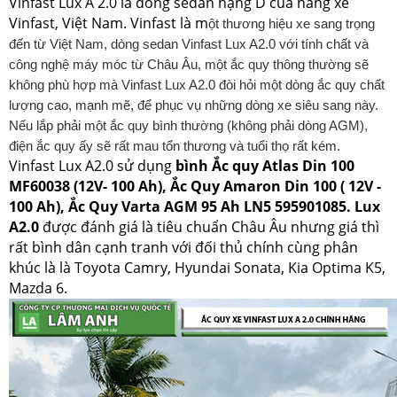
Vinfast Lux A 2.0 là dòng sedan hạng D của hãng xe
Vinfast, Việt Nam. Vinfast là m
ột thương hiệu xe sang trọng
đến từ Việt Nam, dòng sedan Vinfast Lux A2.0 với tính chất và
công nghệ máy móc từ Châu Âu, một ắc quy thông thường sẽ
không phù hợp mà Vinfast Lux A2.0 đòi hỏi một dòng ắc quy chất
lượng cao,
mạnh mẽ, để phục vụ những dòng xe siêu sang này.
Nếu lắp phải một ắc quy bình thường (không phải dòng AGM),
điện ắc quy ấy sẽ rất mau tổn thương và tuổi thọ rất kém.
Vinfast Lux
A2.0 sử dụng
bình
Ắc quy Atlas Din 100
MF60038 (12V- 100 Ah), Ắc Quy Amaron Din 100 ( 12V -
100 Ah), Ắc Quy Varta AGM 95 Ah LN5 595901085. Lux
A2.0
được đánh giá là tiêu chuẩn Châu Âu nhưng giá thì
rất bình dân cạnh tranh với đối thủ chính cùng phân
khúc là là Toyota Camry, Hyundai Sonata, Kia Optima K5,
Mazda 6.