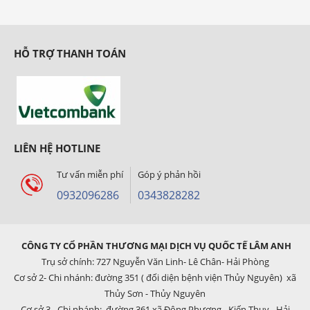
HỖ TRỢ THANH TOÁN
LIÊN HỆ HOTLINE
Tư vấn miễn phí
Góp ý phản hồi
0932096286
0343828282
CÔNG TY CỔ PHẦN THƯƠNG MẠI DỊCH VỤ QUỐC TẾ LÂM ANH
Trụ sở chính: 727 Nguyễn Văn Linh- Lê Chân- Hải Phòng
Cơ sở 2- Chi nhánh: đường 351 ( đối diện bệnh viện Thủy Nguyên) xã
Thủy Sơn - Thủy Nguyên
Cơ sở 3 - Chi nhánh: đường 361 xã Đông Phương - Kiến Thụy - Hải