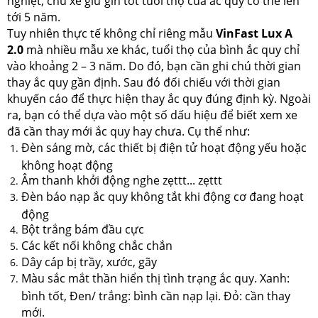
nghiệt, chủ xe giữ gìn tốt tuổi thọ của ắc quy có thể lên
tới 5 năm.
Tuy nhiên thực tế không chỉ riêng mẫu
VinFast Lux A
2.0
mà nhiều mẫu xe khác, tuổi thọ của bình ắc quy chỉ
vào khoảng 2 – 3 năm. Do đó, bạn cần ghi chú thời gian
thay ắc quy gần định. Sau đó đối chiếu với thời gian
khuyến cáo để thực hiện thay ắc quy đúng định kỳ. Ngoài
ra, bạn có thể dựa vào một số dấu hiệu để biết xem xe
đã cần thay mới ắc quy hay chưa. Cụ thể như:
Đèn sáng mờ, các thiết bị điện tử hoạt động yếu hoặc
không hoạt động
Âm thanh khởi động nghe zẹttt... zẹttt
Đèn báo nạp ắc quy không tắt khi động cơ đang hoạt
động
Bột trắng bám đầu cực
Các kết nối không chắc chắn
Dây cáp bị trầy, xước, gãy
Màu sắc mắt thần hiển thị tình trạng ắc quy. Xanh:
bình tốt, Đen/ trắng: bình cần nạp lại. Đỏ: cần thay
mới.