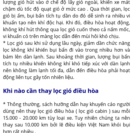
lượng gió hút vào ở chế độ lấy gió ngoài, khiến xe mát
chậm dù tốc độ quạt gió ở mức cao . Qua thời gian, lọc
gió bị ẩm, bụi bẩn tích tụ dần do đó dễ sinh ra nhiều vi
khuẩn tạo nên khí độc hại. Khi đó, điều hòa hoạt động,
không khí hút thông qua lọc gió cuốn theo cả nấm mốc,
vi khuẩn có trên màng lọc dẫn đến mùi hôi khó chịu.
* Lọc gió sau khi sử dụng lâu ngày, giảm dần chức năng
lọc không khí khiến bụi bẩn đi vào trong nhiều hơn và
bám lên dàn lạnh. Sau khoảng thời gian, lượng bụi bẩn
tích tụ nhiều khiến không khí khó tiếp xúc với dàn lạnh
nên không làm lạnh tối đa, dẫn đến điều hòa phải hoạt
động liên tục gây tốn nhiên liệu.
Khi nào cần thay lọc gió điều hòa
* Thông thường, sách hưỡng dẫn hay khuyến cáo người
dùng nên thay lọc gió điều hòa ( lọc gió cabin ) sau mỗi
15.000 - 20.000 km tùy loại xe. Tuy nhiên chúng ta nên
thay sau 10.000 km bởi lẽ điều kiện Việt Nam khói bụi
hơn rất nhiều .