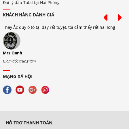
Đại lý dầu Total tại Hải Phòng
KHÁCH HÀNG ĐÁNH GIÁ
Thay Ắc quy ô tô tại đây rất tuyệt, tôi cảm thấy rất hài lòng
T
Mrs Oanh
M
Giám đốc trung tâm
G
MẠNG XÃ HỘI
HỖ TRỢ THANH TOÁN