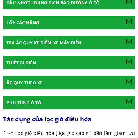
DẦU NHỚT - DUNG DỊCH BẢO DƯỠNG Ô TÔ
LỐP CÁC HÃNG
TRA ẮC QUY XE ĐIỆN, XE MÁY ĐIỆN
THIẾT BỊ ĐIỆN
ẮC QUY THEO XE
PHỤ TÙNG Ô TÔ
Tác dụng của lọc gió điều hòa
* Khi lọc gió điều hòa ( lọc gió cabin ) bẩn làm giảm lưu