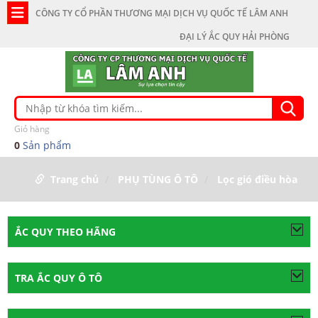
CÔNG TY CỔ PHẦN THƯƠNG MẠI DỊCH VỤ QUỐC TẾ LÂM ANH
ĐẠI LÝ ẮC QUY HẢI PHÒNG
Giỏ hàng
0
Sản phẩm
Trang chủ
PHỤ TÙNG Ô TÔ
Lọc gió điều hòa
ẮC QUY THEO HÃNG
TRA ẮC QUY Ô TÔ