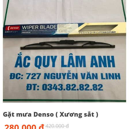
Gặt mưa Denso ( Xương sẳt )
280,000 đ
420.000 đ