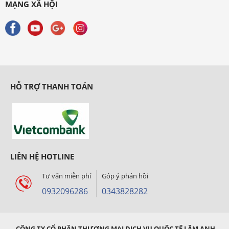
MẠNG XÃ HỘI
HỖ TRỢ THANH TOÁN
LIÊN HỆ HOTLINE
Tư vấn miễn phí
Góp ý phản hồi
0932096286
0343828282
CÔNG TY CỔ PHẦN THƯƠNG MẠI DỊCH VỤ QUỐC TẾ LÂM ANH