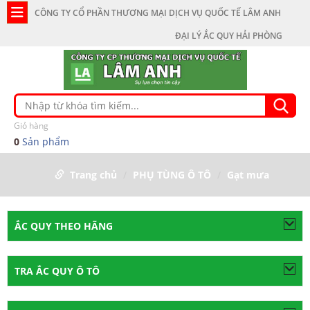
CÔNG TY CỔ PHẦN THƯƠNG MẠI DỊCH VỤ QUỐC TẾ LÂM ANH
ĐẠI LÝ ẮC QUY HẢI PHÒNG
Giỏ hàng
0
Sản phẩm
Trang chủ
PHỤ TÙNG Ô TÔ
Gạt mưa
ẮC QUY THEO HÃNG
TRA ẮC QUY Ô TÔ