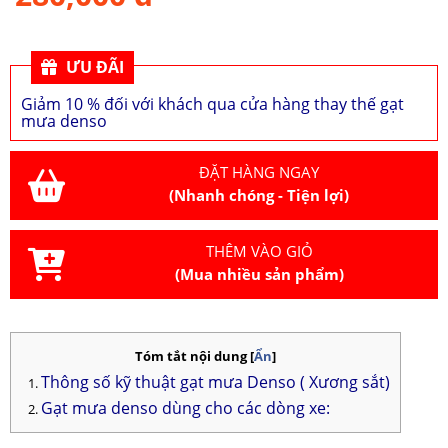
ƯU ĐÃI
Giảm 10 % đối với khách qua cửa hàng thay thế gạt
mưa denso
ĐẶT HÀNG NGAY
(Nhanh chóng - Tiện lợi)
THÊM VÀO GIỎ
(Mua nhiều sản phẩm)
Tóm tắt nội dung
[
Ẩn
]
Thông số kỹ thuật gạt mưa Denso ( Xương sắt)
Gạt mưa denso dùng cho các dòng xe: