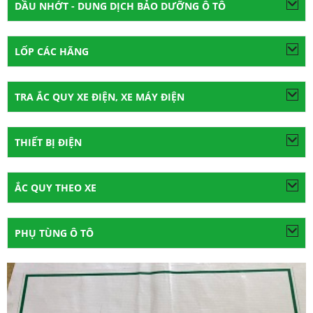
DẦU NHỚT - DUNG DỊCH BẢO DƯỠNG Ô TÔ
LỐP CÁC HÃNG
TRA ẮC QUY XE ĐIỆN, XE MÁY ĐIỆN
THIẾT BỊ ĐIỆN
ẮC QUY THEO XE
PHỤ TÙNG Ô TÔ